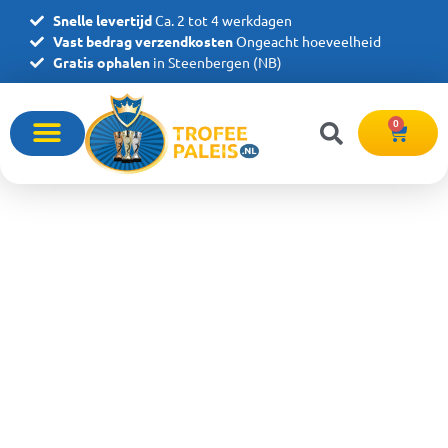
Snelle levertijd
Ca. 2 tot 4 werkdagen
Vast bedrag verzendkosten
Ongeacht hoeveelheid
Gratis ophalen
in Steenbergen (NB)
0
Trofeepaleis
Bij Trofeepaleis vind je de ultieme
sportprijzenervaring, met een uitgebreid assortiment
aan volledig personaliseerbare trofeeën, medailles en
glazen awards.