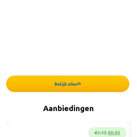
Beelden
Voor herinneringen
Kampioenschalen
Voor Kampioenen
Bekijk alles
Aanbiedingen
€
1.15
€
0.95