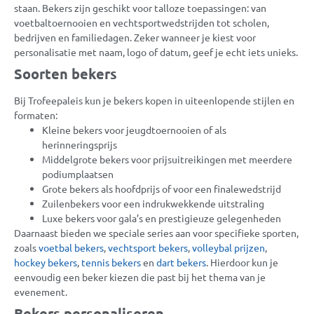
staan. Bekers zijn geschikt voor talloze toepassingen: van
voetbaltoernooien en vechtsportwedstrijden tot scholen,
bedrijven en familiedagen. Zeker wanneer je kiest voor
personalisatie met naam, logo of datum, geef je echt iets unieks.
Soorten bekers
Bij Trofeepaleis kun je bekers kopen in uiteenlopende stijlen en
formaten:
Kleine bekers voor jeugdtoernooien of als
herinneringsprijs
Middelgrote bekers voor prijsuitreikingen met meerdere
podiumplaatsen
Grote bekers als hoofdprijs of voor een finalewedstrijd
Zuilenbekers voor een indrukwekkende uitstraling
Luxe bekers voor gala’s en prestigieuze gelegenheden
Daarnaast bieden we speciale series aan voor specifieke sporten,
zoals
voetbal bekers
,
vechtsport bekers
,
volleybal prijzen
,
hockey bekers
,
tennis bekers
en
dart bekers
. Hierdoor kun je
eenvoudig een beker kiezen die past bij het thema van je
evenement.
Bekers personaliseren