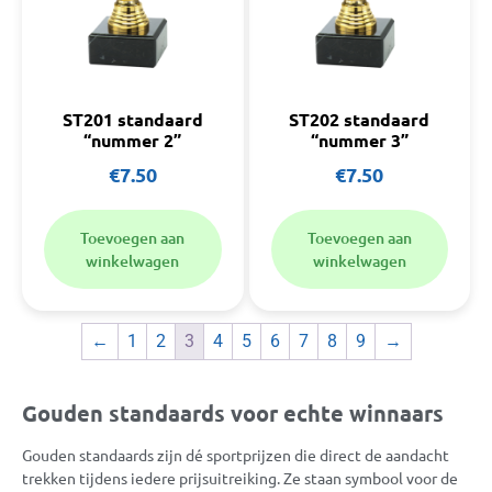
ST201 standaard
ST202 standaard
“nummer 2”
“nummer 3”
€
7.50
€
7.50
Toevoegen aan
Toevoegen aan
winkelwagen
winkelwagen
←
1
2
3
4
5
6
7
8
9
→
Gouden standaards voor echte winnaars
Gouden standaards zijn dé sportprijzen die direct de aandacht
trekken tijdens iedere prijsuitreiking. Ze staan symbool voor de